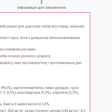
Інформація для замовлення
ий раціон для дорослих собак всіх порід, схильних
опля і горох. ягня є джерелом легкозасвоюваних
нню поживних речовин.
лобів опорно-рухового апарату.
апарату, має протиалергічну і протизапальну дію.
99,5%), картопляний білок, пивні дріжджі, горох
S. 0,3%), юка Шидігера (0,3%), спіруліна (0,3%),
%, Омега-6 жирні кислоти 3,4%.
): 500 мг/кг, селен (селеніт натрію 0,44 мг/кг): 0,2