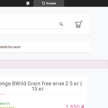
Кошик
УКЛЕТИ OASY
nge BWild Grain free ягня 2.5 кг |
15 кг
вності
1 650 ₴