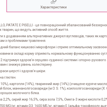
Характеристики
LO, PATATE E PISELLI - це повнораціонний збалансований беззернов
их тварин, що ведуть активний спосіб життя.
ти з додаванням альтернативних джерел вуглеводів, таких як карт
акам з проблемами травлення.
риродний баланс кишкової мікрофлори і сприяє оптимальному засвоє
 речовини в складі корму сприяють нормальному функціонуванню суг
12 підтримує здоров'я серцево-судинної системи і опорно-рухового 
вин і знижує рівень холестерину.
аси шерсті і здоров'я шкіри.
на глютен.
 10%), картопля (14%), тваринний жир (14%) (очищене куряче масло 
 білок, маннанолігосахариди (м.O. S. 1%), ксилоолігосанхариди (Х. О. 
 порошок молочного білка.
на 2,2%, сирий жир 16,5%, сира зола 7,5%, Омега-3 жирні кислоти 0,2
00 МО/кг, вітамін D3: 1600 МЕ/кг, вітамін Е (альфа-токоферолу ацетат