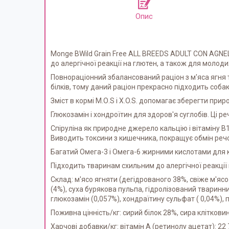
Опис
Monge BWild Grain Free ALL BREEDS ADULT CON AGNEL
до алергічної реакції на глютен, а також для молод
Повнораціонний збалансований раціон з м'яса ягня 
білків, тому даний раціон прекрасно підходить соб
Зміст в кормі М.О.S і X.O.S. допомагає зберегти п
Глюкозамін і хондроїтин для здоров'я суглобів. Ці
Спіруліна як природне джерело кальцію і вітаміну В
Виводить токсини з кишечника, покращує обмін речо
Багатий Омега-3 і Омега-6 жирними кислотами для кр
Підходить тваринам схильним до алергічної реакції 
Склад: м'ясо ягняти (дегідрованого 38%, свіже м'ясо
(4%), суха бурякова пульпа, гідролізований тваринний
глюкозамін (0,057%), хондраїтину сульфат ( 0,04%),
Поживна цінність/кг: сирий білок 28%, сира кліткови
Харчові добавки/кг: вітамін А (ретинолу ацетат): 22 7