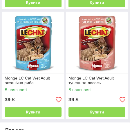
Купити
Купити
Monge LC Cat Wet Adult
Monge LC Cat Wet Adult
океанічна риба
тунець та лосось
В наявності
В наявності
39
39
₴
₴
Купити
Купити