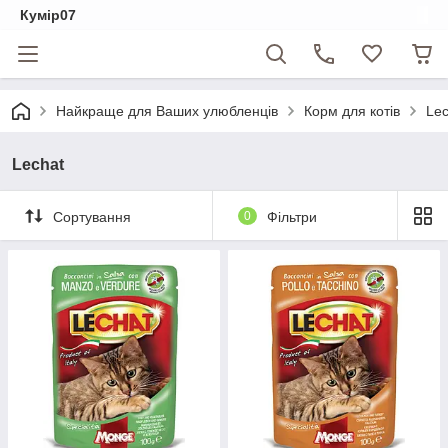
Кумір07
Найкраще для Ваших улюбленців
Корм для котів
Lec
Lechat
Сортування
0
Фільтри