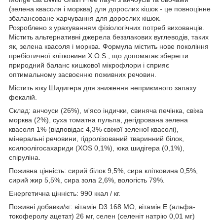
(зелена квасоля і морква) для дорослих кішок - це повноцінне
збалансоване харчування для дорослих кішок.
Розроблено з урахуванням фізіологічних потреб вихованців.
Містить альтернативні джерела беззлакових вуглеводів, таких
як, зелена квасоля і морква. Формула містить нове покоління
пребіотичної клітковини Х.О.S., що допомагає зберегти
природний баланс кишкової мікрофлори і сприяє
оптимальному засвоєнню поживних речовин.
Містить юку Шидигера для зниження неприємного запаху
фекалій.
Склад: анчоуси (26%), м'ясо індички, свиняча печінка, свіжа
морква (2%), суха томатна пульпа, дегідрована зелена
квасоля 1% (відповідає 4,3% свіжої зеленої квасолі),
мінеральні речовини, гідролізований тваринний білок,
ксилоолігосахариди (XOS 0,1%), юка шидігера (0,1%),
спіруліна.
Поживна цінність: сирий білок 9,5%, сира клітковина 0,5%,
сирий жир 5,5%, сира зола 2,6%, вологість 79%.
Енергетична цінність: 990 ккал / кг.
Поживні добавки/кг: вітамін D3 168 МО, вітамін Е (альфа-
токоферолу ацетат) 26 мг, селен (селеніт натрію 0,01 мг)