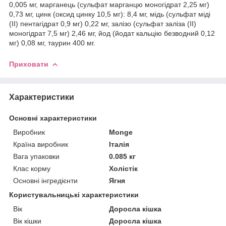
0,005 мг, марганець (сульфат марганцю моногідрат 2,25 мг)
0,73 мг, цинк (оксид цинку 10,5 мг): 8,4 мг, мідь (сульфат міді
(II) пентагідрат 0,9 мг) 0,22 мг, залізо (сульфат заліза (II)
моногідрат 7,5 мг) 2,46 мг, йод (йодат кальцію безводний 0,12
мг) 0,08 мг, таурин 400 мг.
Приховати
Характеристики
Основні характеристики
Виробник
Monge
Країна виробник
Італія
Вага упаковки
0.085 кг
Клас корму
Холістік
Основні інгредієнти
Ягня
Користувальницькі характеристики
Вік
Доросла кішка
Вік кішки
Доросла кішка