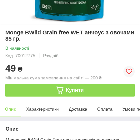
Monge BWild Grain free WET анчоус з овочами
85 гр.
В наявності
Код: 70012775
Роздріб
49
₴
Мінімальна сума замовлення на сайті — 200 ₴
Купити
Опис
Характеристики
Доставка
Оплата
Умови п
Опис
Monge cat BWild Grain Free паучі з анчоусів та овочами