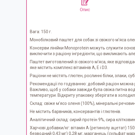
Опис
Вага: 150 г.
Монобілковий паштет для собак зі свіжого м'яса оле
Консерви лінійки Monoprotein можуть служити осново
виключити з раціону інгредієнти, що викликають але
Паштет виготовлений зі свіжого м'яса, яке відпові
яке містить комплекс вітамінів А, Е і D3.
Раціони не містять глютен, рослинні білки, злаки, су
Рекомендації по годуванню: добовий раціон можна р
Важливо, щоб у собаки завжди була свіжа питна вод
температури. Відкриту упаковку зберігати в холодил
Склад: свіже м'ясо оленя (100%), мінеральні речовин
Не містить барвників, консервантів і глютенів.
Аналітичний склад: сирий протеїн 9%, сира клітковина
Харчові добавки/кг: вітамін А (ретинолу ацетат) 150
безводний 0,43 мг) 0,28 мг, марганець (сульфат марга