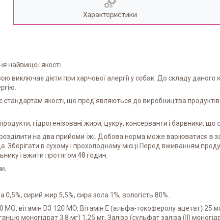
Характеристики
ня найвищої якості.
ю виключає дієти при харчової алергії у собак. До складу даного 
ргію.
дає стандартам якості, що пред'являються до виробництва продукт
бпродукти, гідрогенізовані жири, цукру, консерванти і барвники, що 
озділити на два прийоми їжі. Добова норма може варіюватися в за
а. Зберігати в сухому і прохолодному місці.Перед вживанням прод
ьнику і вжити протягом 48 годин.
и.
 0,5%, сирий жир 5,5%, сира зола 1%, вологість 80%..
0 МО, вітамін D3 120 МО, Вітамін Е (альфа-токоферолу ацетат) 25 мг
нцю моногідрат 3,8 мг) 1,25 мг, Залізо (сульфат заліза (II) моногідр