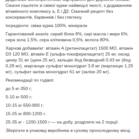
Смачні паштети зі свіжої курки найвищої якості, з додаванням
вітамінного комплексу а, Е і Д3. Смачний рецепт без
консервантів, барвників і без глютену.
Інгредієнти: свіжа курка 100%, мінерали.
Гарантований аналіз: сирий білок 8%, сирі масла і жири 6%,
сира зола 1,5%, сера клітковина 0,5%, волога 80%.
Харчові добавки\кг: вітамін А (ретинілацетат) 1500 МО, вітамін
D3 120 МО, вітамін Е (альфа-токоферилацетат) 25 мг, оксид
цинку 31 мг (цинк 25 мг), кальцію йод безводний 0,43 мг (йод
0,28 мг), марганцю сульфат моногідрат 3,8 мг (марганцю 1,25
мг), сульфат заліза моногідрат 61 мг (залізо 20 мг).
Рекомендації по годівлі:
до 5 кг-350 г;
5-10 кг-500 г;
10-15 кг-550-800 г;
15-25 кг-800-1200 г;
25-35 кг - 1200-1500 г — на добу, розділити на 2 порції.
Зберігати в упаковці виробника в сухому прохолодному місці.