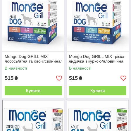
Monge Dog GRILL MIX
Monge Dog GRILL MIX тріска
лосось/ягня та овочі/свинина/
/індичка з куркою/яловичина
В наявності
В наявності
515
515
₴
₴
Купити
Купити