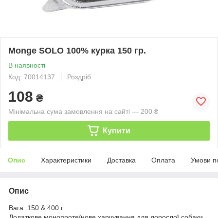
Monge SOLO 100% курка 150 гр.
В наявності
Код: 70014137
Роздріб
108
₴
Мінімальна сума замовлення на сайті — 200 ₴
Купити
Опис
Характеристики
Доставка
Оплата
Умови п
Опис
Вага: 150 & 400 г.
Додаткове монопротеїнове харчування для дорослої собаки.