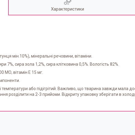
Характеристики
 тунця мін.10%), мінеральні речовини, вітаміни.
ири 7%, сира зола 1,2%, сира клітковина 0,5%. Вологість 82%.
00 МО, вітамін Е 15 мг.
омпоненти.
ї температури або підігрітий. Важливо, що тварина завжди мала дос
ання розділити на 2-3 прийоми. Відкриту упаковку зберігати в холод