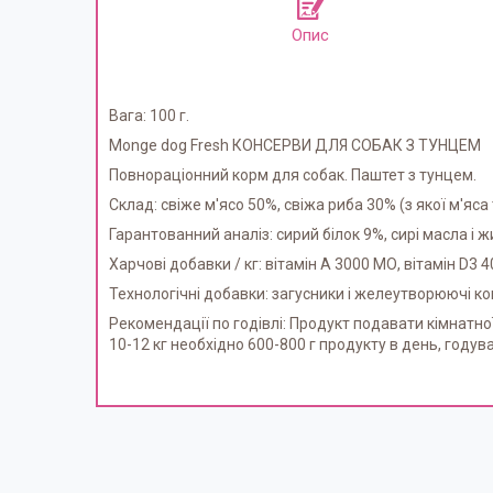
Опис
Вага: 100 г.
Monge dog Fresh КОНСЕРВИ ДЛЯ СОБАК З ТУНЦЕМ
Повнораціонний корм для собак. Паштет з тунцем.
Склад: свіже м'ясо 50%, свіжа риба 30% (з якої м'яса
Гарантованний аналіз: сирий білок 9%, сирі масла і ж
Харчові добавки / кг: вітамін А 3000 МО, вітамін D3 4
Технологічні добавки: загусники і желеутворюючі к
Рекомендації по годівлі: Продукт подавати кімнатно
10-12 кг необхідно 600-800 г продукту в день, годув