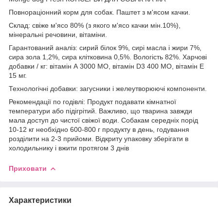
Повнораціонний корм для собак. Паштет з м'ясом качки.
Склад: свіже м'ясо 80% (з якого м'ясо качки мін.10%),
мінеральні речовини, вітаміни.
Гарантований аналіз: сирий білок 9%, сирі масла і жири 7%,
сира зола 1,2%, сира клітковина 0,5%. Вологість 82%. Харчові
добавки / кг: вітамін А 3000 МО, вітамін D3 400 МО, вітамін Е
15 мг.
Технологічні добавки: загусники і желеутворюючі компоненти.
Рекомендації по годівлі: Продукт подавати кімнатної
температури або підігрітий. Важливо, що тварина завжди
мала доступ до чистої свіжої води. Собакам середніх порід
10-12 кг необхідно 600-800 г продукту в день, годування
розділити на 2-3 прийоми. Відкриту упаковку зберігати в
холодильнику і вжити протягом 3 днів
Приховати
Характеристики