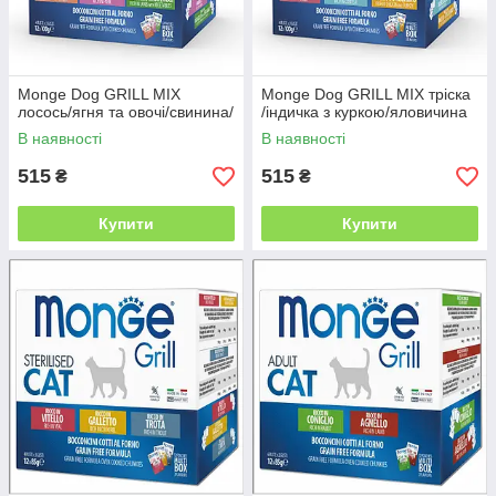
Monge Dog GRILL MIX
Monge Dog GRILL MIX тріска
лосось/ягня та овочі/свинина/
/індичка з куркою/яловичина
В наявності
В наявності
515
515
₴
₴
Купити
Купити