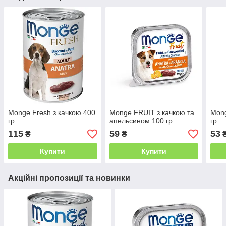
Monge Fresh з качкою 400
Monge FRUIT з качкою та
Mong
гр.
апельсином 100 гр.
гр.
115
59
53
₴
₴
Купити
Купити
Акційні пропозиції та новинки