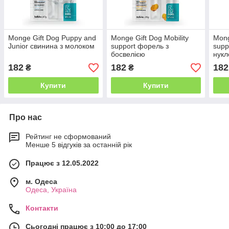
Monge Gift Dog Puppy and
Monge Gift Dog Mobility
Mong
Junior свинина з молоком
support форель з
supp
босвелією
нук
182
182
182
₴
₴
Купити
Купити
Про нас
Рейтинг не сформований
Менше 5 відгуків за останній рік
Працює з 12.05.2022
м. Одеса
Одеса, Україна
Контакти
Сьогодні працює з 10:00 до 17:00