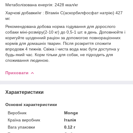
Метаболізована енергія: 2428 ккал/кг
Харчові добавки/кг : Вітамін С(аскорбилфосфат натрію) 427
мг.
Рекомендована добова норма годування для дорослого
собаки міні-розміру(2-10 кг) до 0,5-1 шт. в день. Доповнюйте і
коригуйте щоденний раціон за допомогою повнораціонних
кормів для домашніх тварин. Після розкриття спожити
впродовж 4 тижнів. Свіжа і чиста вода має бути доступна у
будь-який час. Корм тільки для собак, не підходить для
споживання людиною.
Приховати
Характеристики
Основні характеристики
Виробник
Monge
Країна виробник
Італія
Вага упаковки
0.12 г