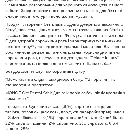
Спеціально розроблений для хорошого самопочуття Вашого
собаки. Завдяки включенню рослинних волокон для більшої
еластичності текстури і полегшення жування.
Продукт, створений без злаків з одним джерелом тваринного
білку*, лососем, цінним джерелом легкозасвоюваних білків з
високою біологічною цінністю. Формула збагачена вітаміном
С для здоров'я порожнини рота і характеризується низьким
вмістом жиру** для підтримки ідеальної маси тіла. Включення
рослинних інгредієнтів, таких як шавлія, корисна для гігієни
порожнини рота, є результатом досліджень ""Made in Italy"",
спрямованих на поліпшення якості життя Ваших собак.
Без додавання штучних барвників і цукру.
*Може містити сліди інших джерел білку. **В порівнянні із
стандартним продуктом:
MONGE Gift Dental Stick Для всіх порід собак, літніх кроликів з
ромашкою."
Інгредієнти: Сушений лосось(30%), картопля, гліцерин,
тапіока, порошок целюлози, продукти переробки трав(шавлія
- Salvia officinalis L. 0,1%). Гарантований аналіз: Сирий білок:
22%, сира клітковина: 2%, сирий жир: 2%, сира зола: 6,5%,
волога: 25%.