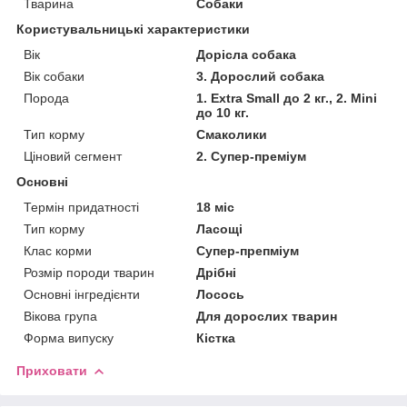
Тварина
Собаки
Користувальницькі характеристики
Вік
Дорісла собака
Вік собаки
3. Дорослий собака
Порода
1. Extra Small до 2 кг., 2. Mini
до 10 кг.
Тип корму
Смаколики
Ціновий сегмент
2. Супер-преміум
Основні
Термін придатності
18 міс
Тип корму
Ласощі
Клас корми
Супер-препміум
Розмір породи тварин
Дрібні
Основні інгредієнти
Лосось
Вікова група
Для дорослих тварин
Форма випуску
Кістка
Приховати