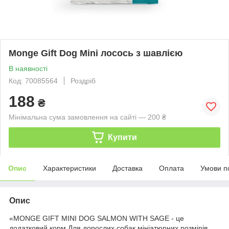
Monge Gift Dog Mini лосоcь з шавлією
В наявності
Код: 70085564
Роздріб
188
₴
Мінімальна сума замовлення на сайті — 200 ₴
Купити
Опис
Характеристики
Доставка
Оплата
Умови п
Опис
«MONGE GIFT MINI DOG SALMON WITH SAGE - це
додатковий корм Для дорослих собак мініатюрних розмірів.