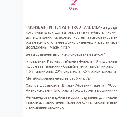
Опис
«MONGE GIFT KITTEN WITH TROUT AND MILK - це дод
хрусткому шару, що підтримує гігієну зубів, і м'як
для поліпшення смакових якостей і засвоюваності їж
організму. Включення функціональних інгредієнтів, т
досліджень ""Made in Italy"".
Без додавання штучних консервантів і цукру."
Інгредієнти: Картопля, в'ялена форель(10%, що екві
гідролізат тваринних білків(печінка), риб'ячий жир(л
1,5%, сирий жир: 20%, сира зола: 7,5%, жирні кислоти 
Метаболізована енергія: 3905 ккал/кг
Харчові добавки/кг : Вітамін А(ретинилацетат) 900
Антиоксиданти: Екстракти Токоферолу з рослинних о
Рекомендована добова норма годування для кошенят
тварин для зростання. Після розкриття спожити впро
споживання людиною.