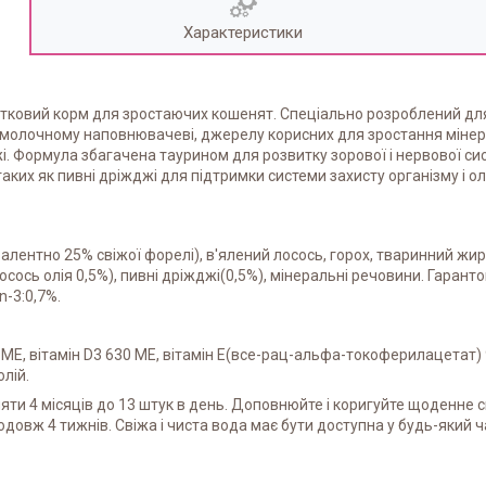
Характеристики
атковий корм для зростаючих кошенят. Спеціально розроблений дл
ому молочному наповнювачеві, джерелу корисних для зростання міне
і. Формула збагачена таурином для розвитку зорової і нервової си
аких як пивні дріжджі для підтримки системи захисту організму і о
валентно 25% свіжої форелі), в'ялений лосось, горох, тваринний жи
осось олія 0,5%), пивні дріжджі(0,5%), мінеральні речовини. Гаранто
n-3:0,7%.
0 МЕ, вітамін D3 630 МЕ, вітамін Е(все-рац-альфа-токоферилацетат
лій.
и 4 місяців до 13 штук в день. Доповнюйте і коригуйте щоденне 
довж 4 тижнів. Свіжа і чиста вода має бути доступна у будь-який ча