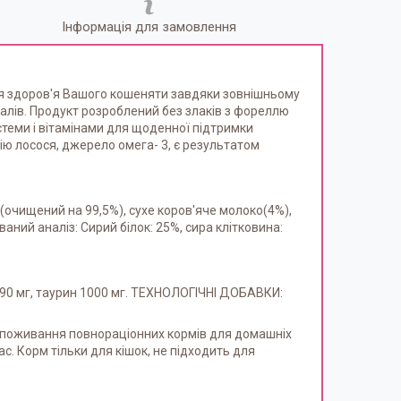
Інформація для замовлення
я здоров'я Вашого кошеняти завдяки зовнішньому
ралів. Продукт розроблений без злаків з фореллю
стеми і вітамінами для щоденної підтримки
лію лосося, джерело омега- 3, є результатом
р(очищений на 99,5%), сухе коров'яче молоко(4%),
ваний аналіз: Сирий білок: 25%, сира клітковина:
) 90 мг, таурин 1000 мг. ТЕХНОЛОГІЧНІ ДОБАВКИ:
споживання повнораціонних кормів для домашніх
с. Корм тільки для кішок, не підходить для