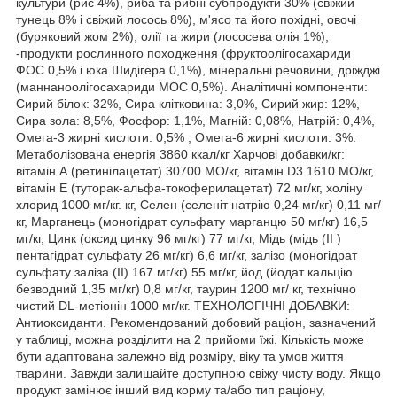
культури (рис 4%), риба та рибні субпродукти 30% (свіжий
тунець 8% і свіжий лосось 8%), м'ясо та його похідні, овочі
(буряковий жом 2%), олії та жири (лососева олія 1%),
-продукти рослинного походження (фруктоолігосахариди
ФОС 0,5% і юка Шидігера 0,1%), мінеральні речовини, дріжджі
(маннаноолігосахариди МОС 0,5%). Аналітичні компоненти:
Сирий білок: 32%, Сира клітковина: 3,0%, Сирий жир: 12%,
Сира зола: 8,5%, Фосфор: 1,1%, Магній: 0,08%, Натрій: 0,4%,
Омега-3 жирні кислоти: 0,5% , Омега-6 жирні кислоти: 3%.
Метаболізована енергія 3860 ккал/кг Харчові добавки/кг:
вітамін А (ретинілацетат) 30700 МО/кг, вітамін D3 1610 МО/кг,
вітамін Е (туторак-альфа-токоферилацетат) 72 мг/кг, холіну
хлорид 1000 мг/кг. кг, Селен (селеніт натрію 0,24 мг/кг) 0,11 мг/
кг, Марганець (моногідрат сульфату марганцю 50 мг/кг) 16,5
мг/кг, Цинк (оксид цинку 96 мг/кг) 77 мг/кг, Мідь (мідь (II )
пентагідрат сульфату 26 мг/кг) 6,6 мг/кг, залізо (моногідрат
сульфату заліза (II) 167 мг/кг) 55 мг/кг, йод (йодат кальцію
безводний 1,35 мг/кг) 0,8 мг/кг, таурин 1200 мг/ кг, технічно
чистий DL-метіонін 1000 мг/кг. ТЕХНОЛОГІЧНІ ДОБАВКИ:
Антиоксиданти. Рекомендований добовий раціон, зазначений
у таблиці, можна розділити на 2 прийоми їжі. Кількість може
бути адаптована залежно від розміру, віку та умов життя
тварини. Завжди залишайте доступною свіжу чисту воду. Якщо
продукт замінює інший вид корму та/або тип раціону,