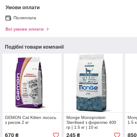
Умови оплати
Післяплата
Всі умови оплати
Подібні товари компанії
GEMON Cat Kitten лосось
Monge Monoprotein
Mong
з рисом 2 кг
Sterilised з фореллю 400
1.5 к
гр | 1.5 кг | 10 кг.
670
245
850
₴
₴