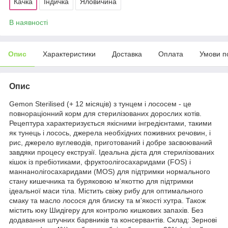
Качка
Індичка
Яловичина
В наявності
Опис
Характеристики
Доставка
Оплата
Умови п
Опис
Gemon Sterilised (+ 12 місяців) з тунцем і лососем - це
повнораціонний корм для стерилізованих дорослих котів.
Рецептура характеризується якісними інгредієнтами, такими
як тунець і лосось, джерела необхідних поживних речовин, і
рис, джерело вуглеводів, приготований і добре засвоюваний
завдяки процесу екструзії. Ідеальна дієта для стерилізованих
кішок із пребіотиками, фруктоолігосахаридами (FOS) і
маннанолігосахаридами (MOS) для підтримки нормального
стану кишечника та буряковою м’якоттю для підтримки
ідеальної маси тіла. Містить свіжу рибу для оптимального
смаку та масло лосося для блиску та м’якості хутра. Також
містить юку Шидігеру для контролю кишкових запахів. Без
додавання штучних барвників та консервантів. Склад: Зернові