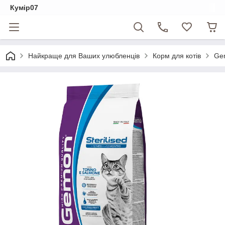
Кумір07
Найкраще для Ваших улюбленців
Корм для котів
Ge