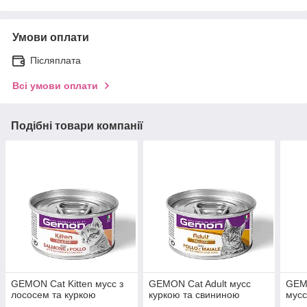
Умови оплати
Післяплата
Всі умови оплати
Подібні товари компанії
GEMON Cat Kitten мусс з
GEMON Cat Adult мусс
GEMO
лососем та куркою
куркою та свининою
мусс