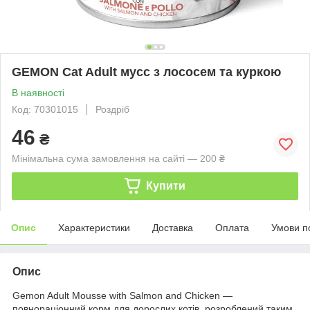
GEMON Cat Adult мусс з лососем та куркою
В наявності
Код: 70301015
Роздріб
46
₴
Мінімальна сума замовлення на сайті — 200 ₴
Купити
Опис
Характеристики
Доставка
Оплата
Умови п
Опис
Gemon Adult Mousse with Salmon and Chicken —
повнораціонний корм для дорослих котів, розроблений таким