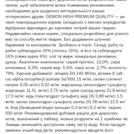
чином, щоб забезпечити всіма поживними речовинами,
необхідними для щоденної життєдіяльності наших
чотирилапих друзів. GEMON HIGH PREMIUM QUALITY — це
лінія повнораціонних кормів, складених з якісних інгредієнтів,
відібраних відповідно до харчових потреб ваших тварин.
Надзвичайно смачні корми, спеціально розроблені для різного
віку та способу життя тварин. Без додавання штучних
барвників та консервантів. Зроблено в Італії. Склад: риба та
рибні субпродукти 26% (лосось 16%), м'ясо та субпродукти
16% (свіжа курка 4%), олії та жири, мінеральні речовини,
цукор. Аналітичні компоненти: сирий протеїн: 10,0%, сира
клітковина: 0,3%, сирий жир: 5,5%, сира зола: 2,7%, вологість:
79%. Харчові добавки/кг: вітамін D3 245 МО/кг, вітамін E (all-
rac-alpha-tocopheryl acetate 3a700i) 15 мг/кг, селен (селеніт
натрію 0,05 мг/кг) 0,02 мг/кг, марганець (моногідрат сульфату
марганцю 11,5). мг/кг) 3,75 мг/кг, цинк (оксид цинку 21,8 мг/кг)
17,5 мг/кг, мідь (пентагідрат сульфату міді (II) 5,88 мг/кг) 1,5
мг/кг, залізо (моногідрат сульфату заліза (II) 38 мг/кг) 12,5 мг/
кг, йод (безводний йодат кальцію 0,3 мг/кг) 0,2 мг/кг, таурин
500 мг/кг. Рекомендований добовий раціон для дорослих
котів, зазначений у таблиці, можна розділити на 2 прийоми їжі.
Завжди залишайте доступною свіжу чисту воду. Коли продукт
замінює інший вид дієти, рекомендується вводити його