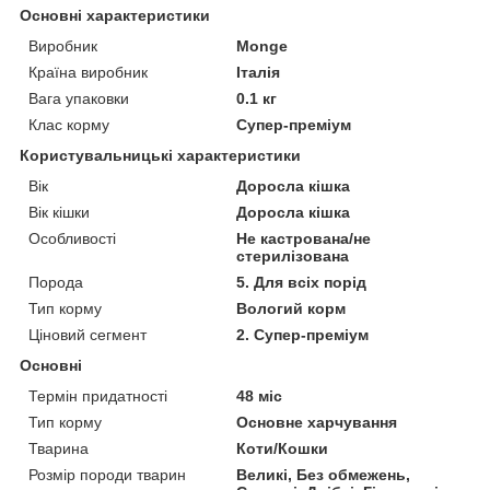
Основні характеристики
Виробник
Monge
Країна виробник
Італія
Вага упаковки
0.1 кг
Клас корму
Супер-преміум
Користувальницькі характеристики
Вік
Доросла кішка
Вік кішки
Доросла кішка
Особливості
Не кастрована/не
стерилізована
Порода
5. Для всіх порід
Тип корму
Вологий корм
Ціновий сегмент
2. Супер-преміум
Основні
Термін придатності
48 міс
Тип корму
Основне харчування
Тварина
Коти/Кошки
Розмір породи тварин
Великі, Без обмежень,