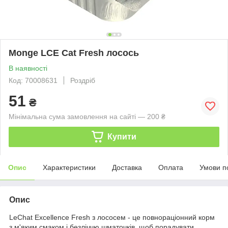
Monge LCE Cat Fresh лосось
В наявності
Код: 70008631
Роздріб
51
₴
Мінімальна сума замовлення на сайті — 200 ₴
Купити
Опис
Характеристики
Доставка
Оплата
Умови п
Опис
LeChat Excellence Fresh з лососем - це повнораціонний корм
з м'яким смаком і безліччю шматочків, щоб порадувати