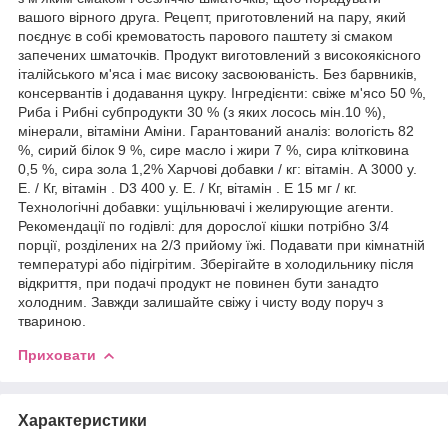
вашого вірного друга. Рецепт, приготовлений на пару, який
поєднує в собі кремоватость парового паштету зі смаком
запечених шматочків. Продукт виготовлений з високоякісного
італійського м'яса і має високу засвоюваність. Без барвників,
консервантів і додавання цукру. Інгредієнти: свіже м'ясо 50 %,
Риба і Рибні субпродукти 30 % (з яких лосось мін.10 %),
мінерали, вітаміни Аміни. Гарантований аналіз: вологість 82
%, сирий білок 9 %, сире масло і жири 7 %, сира клітковина
0,5 %, сира зола 1,2% Харчові добавки / кг: вітамін. А 3000 у.
Е. / Кг, вітамін . D3 400 у. Е. / Кг, вітамін . Е 15 мг / кг.
Технологічні добавки: ущільнювачі і желирующие агенти.
Рекомендації по годівлі: для дорослої кішки потрібно 3/4
порції, розділених на 2/3 прийому їжі. Подавати при кімнатній
температурі або підігрітим. Зберігайте в холодильнику після
відкриття, при подачі продукт не повинен бути занадто
холодним. Завжди залишайте свіжу і чисту воду поруч з
твариною.
Приховати
Характеристики