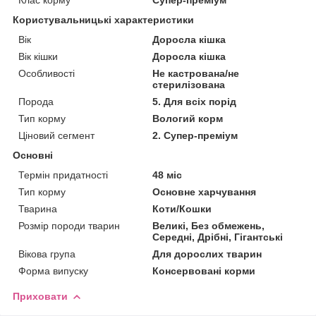
Користувальницькі характеристики
Вік
Доросла кішка
Вік кішки
Доросла кішка
Особливості
Не кастрована/не
стерилізована
Порода
5. Для всіх порід
Тип корму
Вологий корм
Ціновий сегмент
2. Супер-преміум
Основні
Термін придатності
48 міс
Тип корму
Основне харчування
Тварина
Коти/Кошки
Розмір породи тварин
Великі, Без обмежень,
Середні, Дрібні, Гігантські
Вікова група
Для дорослих тварин
Форма випуску
Консервовані корми
Приховати