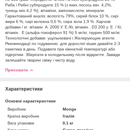
Риба і Рибні субпродукти 15 % (з яких лосось мін. 4,2%,
тунець мін.4,2 %), вітаміни, амінокислоти, мінерали.
Гарантований аналіз: вологість 79%, сирий білок 10 %, сирі
жири 6 %, сирі волокна 0,5 %, сира зола 1,9 %. Харчові
добавки / кг: вітамін. А. 2000 У. Е./Кг, вітамін . D3 200 у. Е. / Кг,
вітамін . Е (альфа-токоферол 91 %) 5 мг/кг, таурин 500 мг/кг.
Технологічні добавки: ущільнювачі і Желирующие агенти.
Рекомендації по годуванню: для дорослої кішки давайте 2-3
пакетика в день. Подавати при кімнатній температурі або
підігрітим. Зберігати в холодильнику після відкриття. Завжди
залишайте тварині свіжу і чисту воду.
Приховати
Характеристики
Основні характеристики
Виробник
Monge
Країна виробник
Італія
Вага упаковки
0.1 кг
Клас корму
Супер-преміум