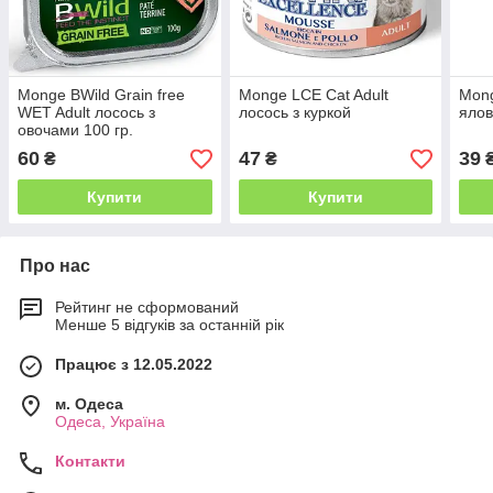
Monge BWild Grain free
Monge LCE Cat Adult
Mong
WET Adult лосось з
лосось з куркой
ялов
овочами 100 гр.
60
47
39
₴
₴
Купити
Купити
Про нас
Рейтинг не сформований
Менше 5 відгуків за останній рік
Працює з 12.05.2022
м. Одеса
Одеса, Україна
Контакти