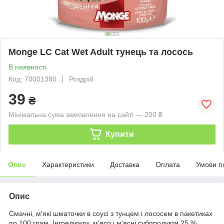
Monge LC Cat Wet Adult тунець та лосось
В наявності
Код: 70001380
Роздріб
39
₴
Мінімальна сума замовлення на сайті — 200 ₴
Купити
Опис
Характеристики
Доставка
Оплата
Умови п
Опис
Смачні, м'які шматочки в соусі з тунцем і лососем в пакетиках
по 100 грам. Інгредієнти: м'ясо і м'ясні субпродукти 25 %,