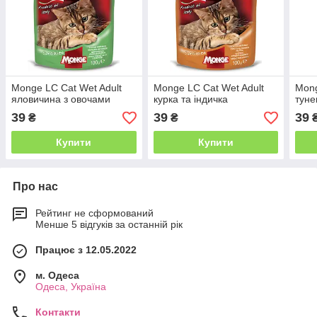
Monge LC Cat Wet Adult
Monge LC Cat Wet Adult
Mong
яловичина з овочами
курка та індичка
туне
39
39
39
₴
₴
Купити
Купити
Про нас
Рейтинг не сформований
Менше 5 відгуків за останній рік
Працює з 12.05.2022
м. Одеса
Одеса, Україна
Контакти