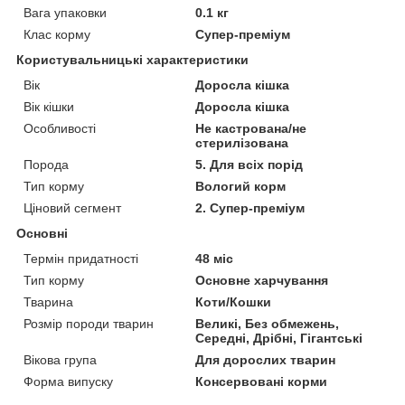
Вага упаковки
0.1 кг
Клас корму
Супер-преміум
Користувальницькі характеристики
Вік
Доросла кішка
Вік кішки
Доросла кішка
Особливості
Не кастрована/не
стерилізована
Порода
5. Для всіх порід
Тип корму
Вологий корм
Ціновий сегмент
2. Супер-преміум
Основні
Термін придатності
48 міс
Тип корму
Основне харчування
Тварина
Коти/Кошки
Розмір породи тварин
Великі, Без обмежень,
Середні, Дрібні, Гігантські
Вікова група
Для дорослих тварин
Форма випуску
Консервовані корми