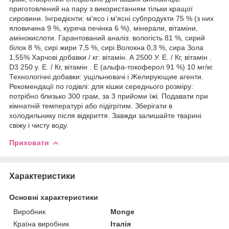
приготовлений на пару з використанням тільки кращої
сировини. Інгредієнти: м'ясо і м'ясні субпродукти 75 % (з них
яловичина 9 %, куряча печінка 6 %), мінерали, вітаміни,
амінокислоти. Гарантований аналіз: вологість 81 %, сирий
білок 8 %, сирі жири 7,5 %, сирі Волокна 0,3 %, сира Зола
1,55% Харчові добавки / кг: вітамін. А 2500 У. Е. / Кг, вітамін .
D3 250 у. Е. / Кг, вітамін . Е (альфа-токоферол 91 %) 10 мг/кг.
Технологічні добавки: ущільнювачі і Желирующие агенти.
Рекомендації по годівлі: для кішки середнього розміру:
потрібно близько 300 грам, за 3 прийоми їжі. Подавати при
кімнатній температурі або підігрітим. Зберігати в
холодильнику після відкриття. Завжди залишайте тварині
свіжу і чисту воду.
Приховати
Характеристики
Основні характеристики
Виробник
Monge
Країна виробник
Італія