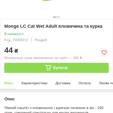
Monge LC Cat Wet Adult яловичина та курка
В наявності
Код: 70008211
Роздріб
44
₴
Мінімальна сума замовлення на сайті — 200 ₴
Купити
Опис
Характеристики
Доставка
Оплата
Умови п
Опис
Ніжний паштет з яловичиною і курячою печінкою в alu - 100
грам, створений спеціально для ваших вихованців.