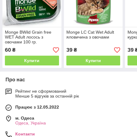
Monge BWild Grain free
Monge LC Cat Wet Adult
Mong
WET Adult лосось з
яловичина з овочами
курк
овочами 100 гр.
60
39
39
₴
₴
Купити
Купити
Про нас
Рейтинг не сформований
Менше 5 відгуків за останній рік
Працює з 12.05.2022
м. Одеса
Одеса, Україна
Контакти