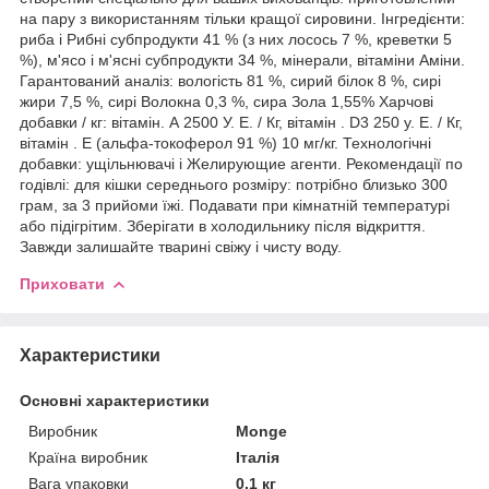
на пару з використанням тільки кращої сировини. Інгредієнти:
риба і Рибні субпродукти 41 % (з них лосось 7 %, креветки 5
%), м'ясо і м'ясні субпродукти 34 %, мінерали, вітаміни Аміни.
Гарантований аналіз: вологість 81 %, сирий білок 8 %, сирі
жири 7,5 %, сирі Волокна 0,3 %, сира Зола 1,55% Харчові
добавки / кг: вітамін. А 2500 У. Е. / Кг, вітамін . D3 250 у. Е. / Кг,
вітамін . Е (альфа-токоферол 91 %) 10 мг/кг. Технологічні
добавки: ущільнювачі і Желирующие агенти. Рекомендації по
годівлі: для кішки середнього розміру: потрібно близько 300
грам, за 3 прийоми їжі. Подавати при кімнатній температурі
або підігрітим. Зберігати в холодильнику після відкриття.
Завжди залишайте тварині свіжу і чисту воду.
Приховати
Характеристики
Основні характеристики
Виробник
Monge
Країна виробник
Італія
Вага упаковки
0.1 кг