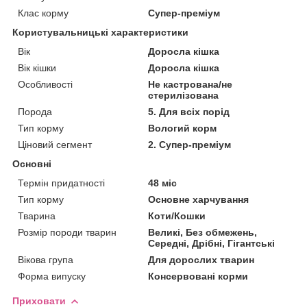
Клас корму
Супер-преміум
Користувальницькі характеристики
Вік
Доросла кішка
Вік кішки
Доросла кішка
Особливості
Не кастрована/не
стерилізована
Порода
5. Для всіх порід
Тип корму
Вологий корм
Ціновий сегмент
2. Супер-преміум
Основні
Термін придатності
48 міс
Тип корму
Основне харчування
Тварина
Коти/Кошки
Розмір породи тварин
Великі, Без обмежень,
Середні, Дрібні, Гігантські
Вікова група
Для дорослих тварин
Форма випуску
Консервовані корми
Приховати