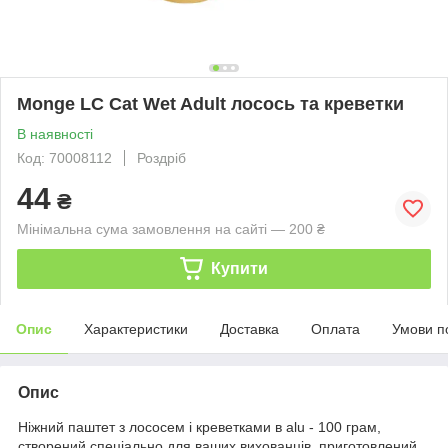
Monge LC Cat Wet Adult лосось та креветки
В наявності
Код: 70008112
Роздріб
44
₴
Мінімальна сума замовлення на сайті — 200 ₴
Купити
Опис
Характеристики
Доставка
Оплата
Умови п
Опис
Ніжний паштет з лососем і креветками в alu - 100 грам,
створений спеціально для ваших вихованців. приготовлений