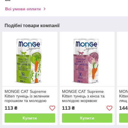
Всі умови оплати
Подібні товари компанії
MONGE CAT Supreme
MONGE CAT Supreme
MON
Kitten тунeць із зеленим
Kitten тунeць з кіноа та
Kitt
горошком та молодою
молодою морквою
лящ
морквою
113
113
144
₴
₴
Купити
Купити