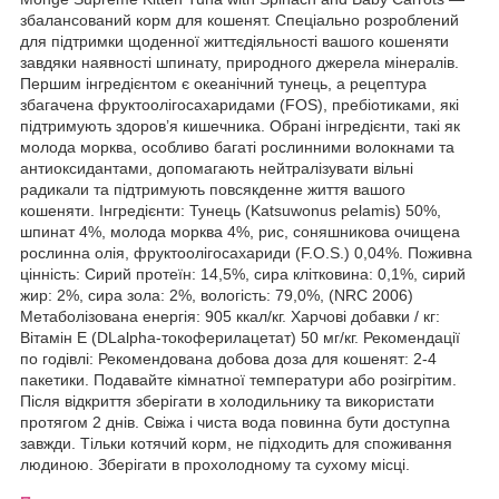
збалансований корм для кошенят. Спеціально розроблений
для підтримки щоденної життєдіяльності вашого кошеняти
завдяки наявності шпинату, природного джерела мінералів.
Першим інгредієнтом є океанічний тунець, а рецептура
збагачена фруктоолігосахаридами (FOS), пребіотиками, які
підтримують здоров’я кишечника. Обрані інгредієнти, такі як
молода морква, особливо багаті рослинними волокнами та
антиоксидантами, допомагають нейтралізувати вільні
радикали та підтримують повсякденне життя вашого
кошеняти. Інгредієнти: Тунець (Katsuwonus pelamis) 50%,
шпинат 4%, молода морква 4%, рис, соняшникова очищена
рослинна олія, фруктоолігосахариди (F.O.S.) 0,04%. Поживна
цінність: Сирий протеїн: 14,5%, сира клітковина: 0,1%, сирий
жир: 2%, сира зола: 2%, вологість: 79,0%, (NRC 2006)
Метаболізована енергія: 905 ккал/кг. Харчові добавки / кг:
Вітамін Е (DLalpha-токоферилацетат) 50 мг/кг. Рекомендації
по годівлі: Рекомендована добова доза для кошенят: 2-4
пакетики. Подавайте кімнатної температури або розігрітим.
Після відкриття зберігати в холодильнику та використати
протягом 2 днів. Свіжа і чиста вода повинна бути доступна
завжди. Тільки котячий корм, не підходить для споживання
людиною. Зберігати в прохолодному та сухому місці.