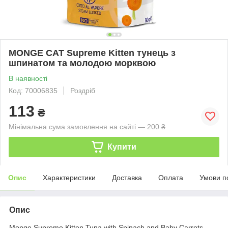
MONGE CAT Supreme Kitten тунeць з
шпинатом та молодою морквою
В наявності
Код: 70006835
Роздріб
113
₴
Мінімальна сума замовлення на сайті — 200 ₴
Купити
Опис
Характеристики
Доставка
Оплата
Умови п
Опис
Monge Supreme Kitten Tuna with Spinach and Baby Carrots —