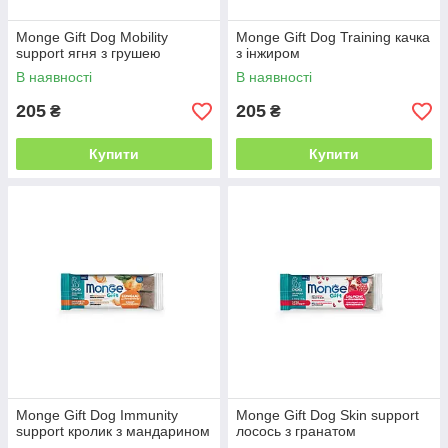
Monge Gift Dog Mobility
Monge Gift Dog Training качка
support ягня з грушею
з інжиром
В наявності
В наявності
205
205
₴
₴
Купити
Купити
Monge Gift Dog Immunity
Monge Gift Dog Skin support
support кролик з мандарином
лосось з гранатом