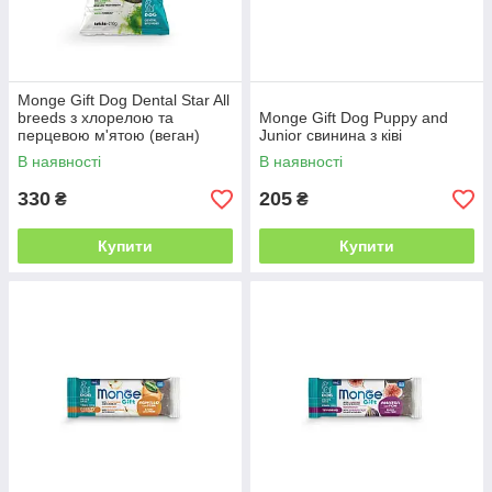
Monge Gift Dog Dental Star All
breeds з хлорелою та
Monge Gift Dog Puppy and
перцевою м'ятою (веган)
Junior свинина з ківі
В наявності
В наявності
330
205
₴
₴
Купити
Купити