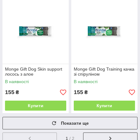
Monge Gift Dog Skin support
Monge Gift Dog Training качка
лосось з алое
зі спіруліном
В наявності
В наявності
155
155
₴
₴
Купити
Купити
Показати ще
1
/ 2