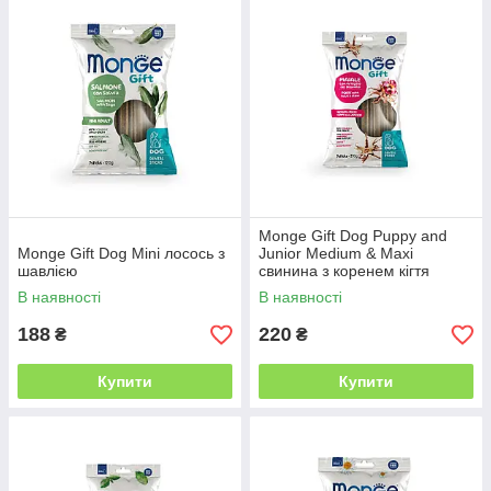
Monge Gift Dog Puppy and
Monge Gift Dog Mini лосоcь з
Junior Medium & Maxi
шавлією
свинина з коренем кігтя
диявола
В наявності
В наявності
188
220
₴
₴
Купити
Купити