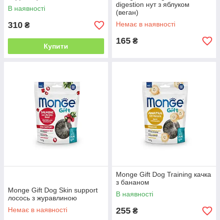
digestion нут з яблуком
В наявності
(веган)
310
Немає в наявності
₴
165
₴
Купити
Monge Gift Dog Training качка
з бананом
Monge Gift Dog Skin support
В наявності
лосось з журавлиною
Немає в наявності
255
₴