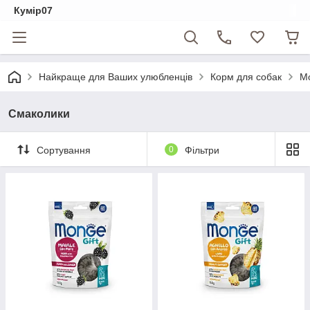
Кумір07
Найкраще для Ваших улюбленців
Корм для собак
Mo
Смаколики
Сортування
0
Фільтри